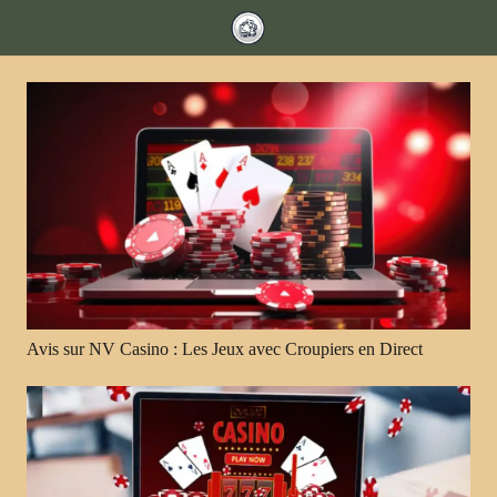
Avis sur NV Casino : Les Jeux avec Croupiers en Direct