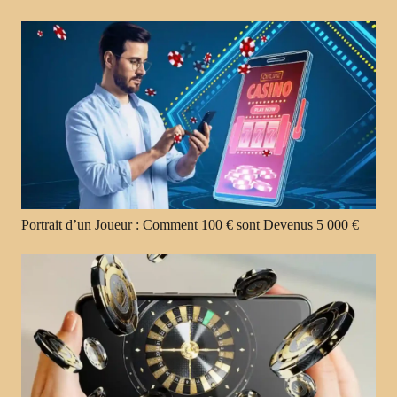
Portrait d’un Joueur : Comment 100 € sont Devenus 5 000 €